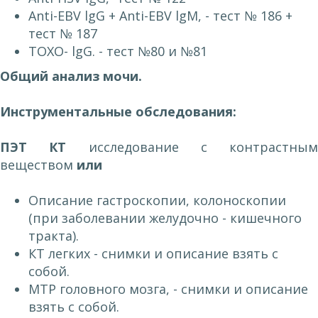
Anti-ЕВV lgG + Anti-ЕВV lgМ, - тест № 186 +
тест № 187
ТОХО- lgG. - тест №80 и №81
Общий анализ мочи
.
Инструментальные обследования:
ПЭТ КТ
исследование с контрастным
веществом
ил
и
Описание гастроскопии, колоноскопии
(при заболевании желудочно - кишечного
тракта).
КТ легких - снимки и описание взять с
собой.
МТР головного мозга, - снимки и описание
взять с собой.